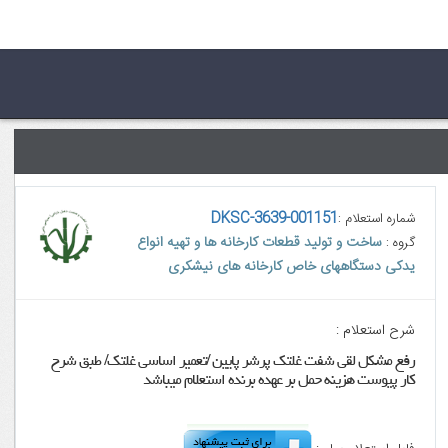
DKSC-3639-001151
شماره استعلام :
ساخت و تولید قطعات کارخانه ها و تهیه انواع
گروه :
یدکی دستگاههای خاص کارخانه های نیشکری
شرح استعلام :
رفع مشکل لقی شفت غلتک پرشر پایین /تعمیر اساسی غلتک/ طبق شرح
کار پیوست هزینه حمل بر عهده برنده استعلام میباشد