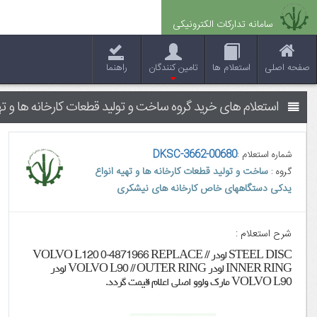
سامانه تدارکات الکترونیکی
صفحه اصلی
استعلام ها
تامین کنندگان
راهنما
استعلام های خرید گروه ساخت و تولید قطعات کارخانه ها و 
DKSC-3662-00680
شماره استعلام :
ساخت و تولید قطعات کارخانه ها و تهیه انواع
گروه :
یدکی دستگاههای خاص کارخانه های نیشکری
شرح استعلام :
STEEL DISC ﻟﻮﺩﺭ VOLVO L120 0-4871966 REPLACE //
INNER RING لودر VOLVO L90 // OUTER RING لودر
VOLVO L90 مارک ولوو اصلی اعلام قیمت گردد.