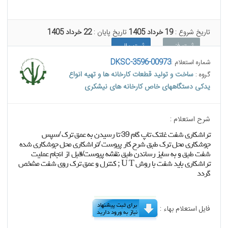
تاریخ شروع :
19 خرداد 1405
تاریخ پایان :
22 خرداد 1405
ثبت فنی
ثبت مالی
DKSC-3596-00973
شماره استعلام :
ساخت و تولید قطعات کارخانه ها و تهیه انواع
گروه :
یدکی دستگاههای خاص کارخانه های نیشکری
شرح استعلام :
تراشکاری شفت غلتک تاپ گام 39 تا رسیدن به عمق ترک /سپس
جوشکاری محل ترک طبق شرح کار پیوست /تراشکاری محل جوشکاری شده
شفت طبق و به سایز رساندن طبق نقشه پیوست/قبل از انجام عملیت
تراشکاری باید شفت با روش U T ; کنترل و عمق ترک روی شفت مشخص
گردد
فایل استعلام بهاء :