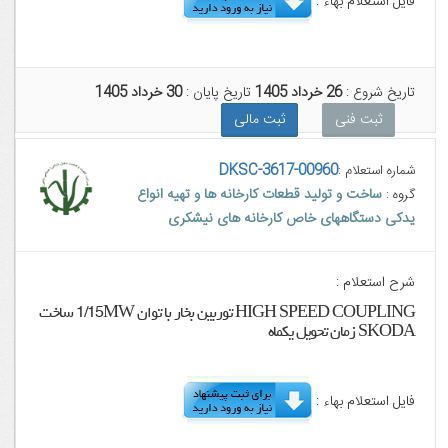
فایل استعلام بهاء :
تاریخ شروع :
26 خرداد 1405
تاریخ پایان :
30 خرداد 1405
ثبت فنی
ثبت مالی
DKSC-3617-00960
شماره استعلام :
ساخت و تولید قطعات کارخانه ها و تهیه انواع
گروه :
یدکی دستگاههای خاص کارخانه های نیشکری
شرح استعلام :
HIGH SPEED COUPLING توربین بخار با توان 1/15MW ساخت
SKODA زمان تحویل یکماه
فایل استعلام بهاء :