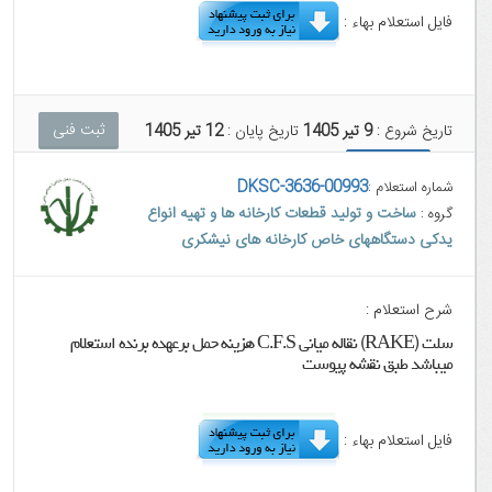
فایل استعلام بهاء :
ثبت فنی
تاریخ شروع :
9 تیر 1405
تاریخ پایان :
12 تیر 1405
ثبت مالی
DKSC-3636-00993
شماره استعلام :
ساخت و تولید قطعات کارخانه ها و تهیه انواع
گروه :
یدکی دستگاههای خاص کارخانه های نیشکری
شرح استعلام :
سلت (RAKE) نقاله میانی C.F.S هزینه حمل برعهده برنده استعلام
میباشد طبق نقشه پیوست
فایل استعلام بهاء :