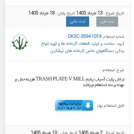
تاریخ شروع :
13 خرداد 1405
تاریخ پایان :
18 خرداد 1405
ثبت فنی
ثبت مالی
DKSC-3594-1019
شماره استعلام :
ساخت و تولید قطعات کارخانه ها و تهیه انواع
گروه :
یدکی دستگاههای خاص کارخانه های نیشکری
شرح استعلام :
تراش پلیت آسیاب پنجم TRASH PLATE-V MILL هزینه حمل بر
عهده برنده استعلام میباشد
فایل استعلام بهاء :
تاریخ شروع :
2 خرداد 1405
تاریخ پایان :
10 خرداد 1405