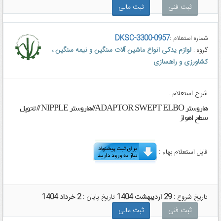
ثبت فنی
ثبت مالی
DKSC-3300-0957
شماره استعلام :
لوازم یدکی انواع ماشین آلات سنگین و نیمه سنگین ،
گروه :
کشاورزی و راهسازی
شرح استعلام :
هاروستر ADAPTOR SWEPT ELBO//هاروستر NIPPLE // تحویل
سطح اهواز
فایل استعلام بهاء :
تاریخ شروع :
29 اردیبهشت 1404
تاریخ پایان :
2 خرداد 1404
ثبت فنی
ثبت مالی