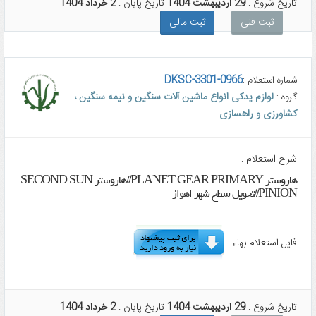
تاریخ شروع :
29 اردیبهشت 1404
تاریخ پایان :
2 خرداد 1404
ثبت فنی
ثبت مالی
DKSC-3301-0966
شماره استعلام :
لوازم یدکی انواع ماشین آلات سنگین و نیمه سنگین ،
گروه :
کشاورزی و راهسازی
شرح استعلام :
هاروستر PLANET GEAR PRIMARY//هاروستر SECOND SUN
PINION//تحویل سطح شهر اهواز
فایل استعلام بهاء :
تاریخ شروع :
29 اردیبهشت 1404
تاریخ پایان :
2 خرداد 1404