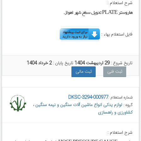
شرح استعلام :
هاروستر PLATE تحویل سطح شهر اهواز.
فایل استعلام بهاء :
تاریخ شروع :
29 اردیبهشت 1404
تاریخ پایان :
2 خرداد 1404
ثبت فنی
ثبت مالی
DKSC-3294-000977
شماره استعلام :
لوازم یدکی انواع ماشین آلات سنگین و نیمه سنگین ،
گروه :
کشاورزی و راهسازی
شرح استعلام :