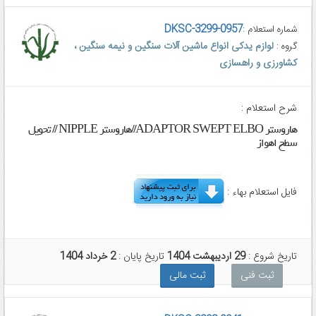
DKSC-3299-0957
شماره استعلام :
لوازم یدکی انواع ماشین آلات سنگین و نیمه سنگین ،
گروه :
کشاورزی و راهسازی
شرح استعلام :
هاروستر ADAPTOR SWEPT ELBO//هاروستر NIPPLE // تحویل
سطح اهواز
فایل استعلام بهاء :
تاریخ شروع :
29 اردیبهشت 1404
تاریخ پایان :
2 خرداد 1404
ثبت فنی
ثبت مالی