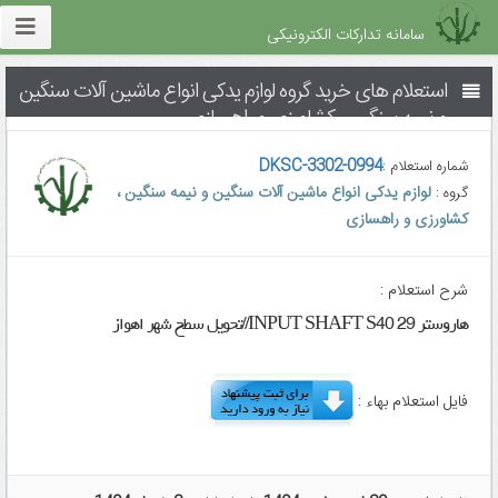
سامانه تدارکات الکترونیکی
استعلام های خرید گروه لوازم یدکی انواع ماشین آلات سنگین
و نیمه سنگین ، کشاورزی و راهسازی
DKSC-3302-0994
شماره استعلام :
لوازم یدکی انواع ماشین آلات سنگین و نیمه سنگین ،
گروه :
کشاورزی و راهسازی
شرح استعلام :
هاروستر INPUT SHAFT S40 29//تحویل سطح شهر اهواز
فایل استعلام بهاء :