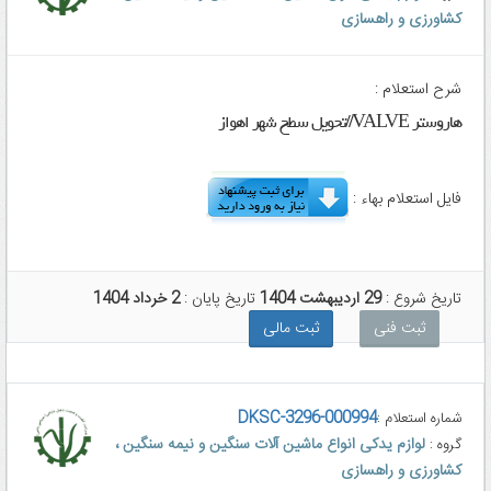
کشاورزی و راهسازی
شرح استعلام :
هاروستر VALVE//تحویل سطح شهر اهواز
فایل استعلام بهاء :
تاریخ شروع :
29 اردیبهشت 1404
تاریخ پایان :
2 خرداد 1404
ثبت فنی
ثبت مالی
DKSC-3296-000994
شماره استعلام :
لوازم یدکی انواع ماشین آلات سنگین و نیمه سنگین ،
گروه :
کشاورزی و راهسازی