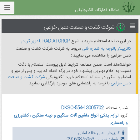
سامانه تدارکات الکترونیکی
شرکت کشت و صنعت دعبل خزاعی
در این صفحه استعلام خرید با شرح
RADIATORGP بلدوزر گریدر
کاترپیلار باتوجه به شماره فنی
مربوط به شرکت شرکت کشت و صنعت
دعبل خزاعی را مشاهده می نمایید :
خواهشمند است ضمن مطالعه شرایط فایل پیوست استعلام با دقت
نسبت به اعلام بهترین پیشنهاد خود در برگه اقدام نمایید و پس از مهر و
امضاء و اسکن در سامانه استعلام خرید الکترونیکی
شرکت کشت و صنعت
دعبل خزاعی
با توجه به راهنمایی های موجود بارگذاری نمایید
DKSC-554-13005702
شماره استعلام :
لوازم یدکی انواع ماشین آلات سنگین و نیمه سنگین ، کشاورزی
گروه :
و راهسازی
کارپرداز : علی خالد امانی
شماره تماس : 09169875953